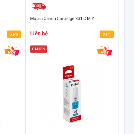
Mực in Canon Cartridge 331 C M Y
Liên hệ
Xem
Xem
CANON