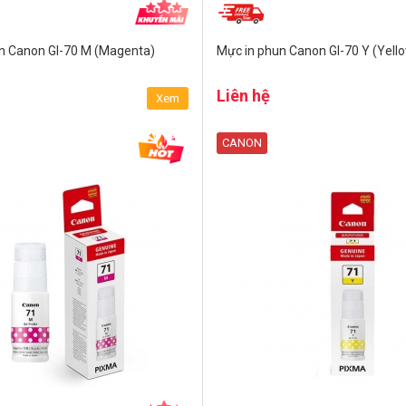
n Canon GI-70 M (Magenta)
Mực in phun Canon GI-70 Y (Yell
Liên hệ
Xem
CANON