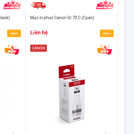
lack)
Mực in phun Canon GI-70 C (Cyan)
Liên hệ
Xem
Xem
CANON