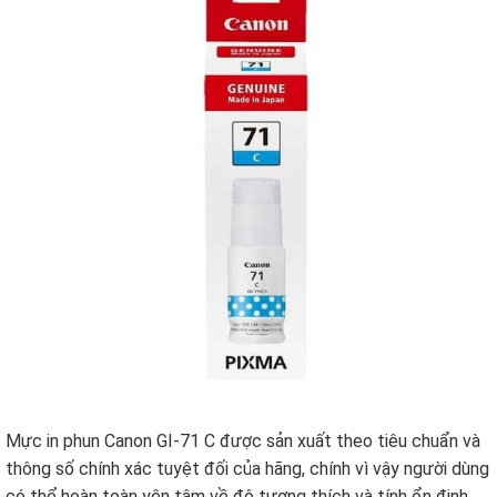
Mực in phun Canon GI-71 C được sản xuất theo tiêu chuẩn và
thông số chính xác tuyệt đối của hãng, chính vì vậy người dùng
có thể hoàn toàn yên tâm về độ tương thích và tính ổn định