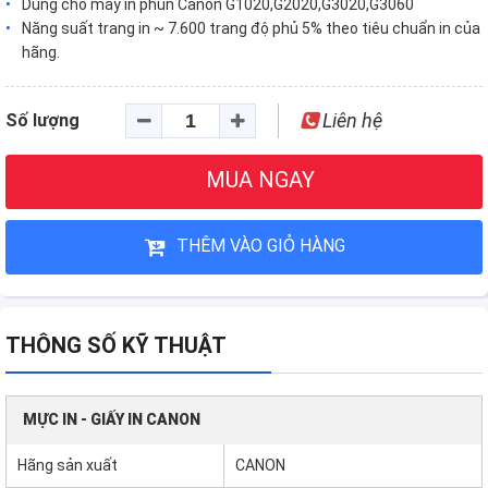
Dùng cho máy in phun Canon G1020,G2020,G3020,G3060
Năng suất trang in ~ 7.600 trang độ phủ 5% theo tiêu chuẩn in của
hãng.
Liên hệ
Số lượng
MUA NGAY
THÊM VÀO GIỎ HÀNG
THÔNG SỐ KỸ THUẬT
MỰC IN - GIẤY IN CANON
Hãng sản xuất
CANON