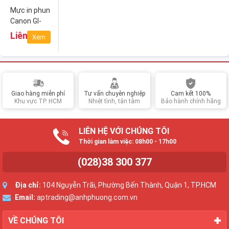
Mực in phun
Canon GI-
790 C
Liên hệ
Xem
(Cyan)
Giao hàng miễn phí
Tư vấn chuyên nghiệp
Cam kết 100%
Khu vực TP. HCM
Nhiệt tình, tận tâm
Bảo hành chính hãng
LIÊN HỆ VỚI CHÚNG TÔI
Thời gian làm việc: 08h00 - 17h00
(028)38 300 377
Địa chỉ:
104 Nguyễn Trãi, Phường Bến Thành, Quận 1, TP.HCM
Email:
aptrading@anhphuong.com.vn
VỀ CHÚNG TÔI