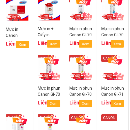
Mực in +
Mực in phun
Mực in phun
Mực in
Giấy in
Canon GI-70
Canon GI-70
Canon
KP108 IN
PGBK
C (Cyan)
Cartridge
Liên hệ
Liên hệ
Liên hệ
Liên hệ
Xem
Xem
Xem
Xem
(Black)
052
CANON
CANON
CANON
Mực in phun
Mực in phun
Mực in phun
Canon GI-70
Canon GI-70
Canon GI-71
M
Y (Yellow)
PGBK
Liên hệ
Liên hệ
Liên hệ
Xem
Xem
Xem
(Magenta)
(Pigment
Black)
CANON
CANON
CANON
CANON