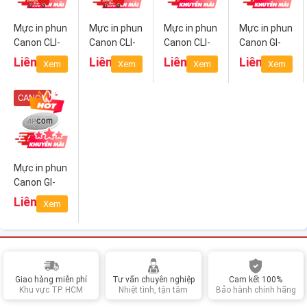
Mực in phun
Mực in phun
Mực in phun
Mực in phun
Canon CLI-
Canon CLI-
Canon CLI-
Canon GI-
781 C
781 M
781 Y
790 BK
Liên hệ
Liên hệ
Liên hệ
Liên hệ
Xem
Xem
Xem
Xem
(Cyan)
(Magenta)
(Yellow)
(Black)
CANON
Mực in phun
Canon GI-
790 C
Liên hệ
Xem
(Cyan)
Giao hàng miễn phí
Tư vấn chuyên nghiệp
Cam kết 100%
Khu vực TP. HCM
Nhiệt tình, tận tâm
Bảo hành chính hãng