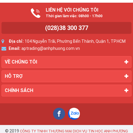
LIÊN HỆ VỚI CHÚNG TÔI
Thời gian làm việc: 08h00 - 17h00
(028)38 300 377
Địa chỉ:
104 Nguyễn Trãi, Phường Bến Thành, Quận 1, TP.HCM
Email:
aptrading@anhphuong.com.vn
VỀ CHÚNG TÔI
HỖ TRỢ
CHÍNH SÁCH
© 2019
CÔNG TY TNHH THƯƠNG MẠI DỊCH VỤ TIN HỌC ANH PHƯƠNG