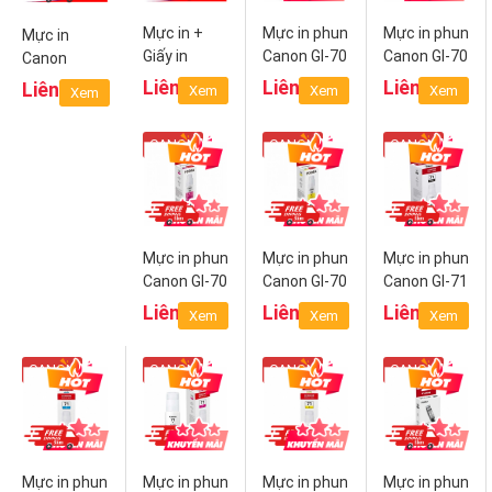
Mực in +
Mực in phun
Mực in phun
Mực in
Giấy in
Canon GI-70
Canon GI-70
Canon
KP108 IN
PGBK
C (Cyan)
Cartridge
Liên hệ
Liên hệ
Liên hệ
Liên hệ
Xem
Xem
Xem
Xem
(Black)
052
CANON
CANON
CANON
Mực in phun
Mực in phun
Mực in phun
Canon GI-70
Canon GI-70
Canon GI-71
M
Y (Yellow)
PGBK
Liên hệ
Liên hệ
Liên hệ
Xem
Xem
Xem
(Magenta)
(Pigment
Black)
CANON
CANON
CANON
CANON
Mực in phun
Mực in phun
Mực in phun
Mực in phun