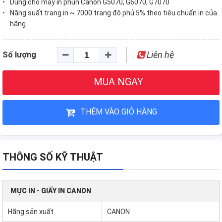
Dùng cho máy in phun Canon G5070, G6070, G7070
Năng suất trang in ~ 7000 trang độ phủ 5% theo tiêu chuẩn in của
hãng.
Liên hệ
Số lượng
MUA NGAY
THÊM VÀO GIỎ HÀNG
THÔNG SỐ KỸ THUẬT
MỰC IN - GIẤY IN CANON
Hãng sản xuất
CANON