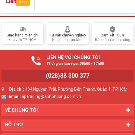
Liên hệ
Xem
(Black)
Giao hàng miễn phí
Tư vấn chuyên nghiệp
Cam kết 100%
Khu vực TP. HCM
Nhiệt tình, tận tâm
Bảo hành chính hãng
LIÊN HỆ VỚI CHÚNG TÔI
Thời gian làm việc: 08h00 - 17h00
(028)38 300 377
Địa chỉ:
104 Nguyễn Trãi, Phường Bến Thành, Quận 1, TP.HCM
Email:
aptrading@anhphuong.com.vn
VỀ CHÚNG TÔI
HỖ TRỢ