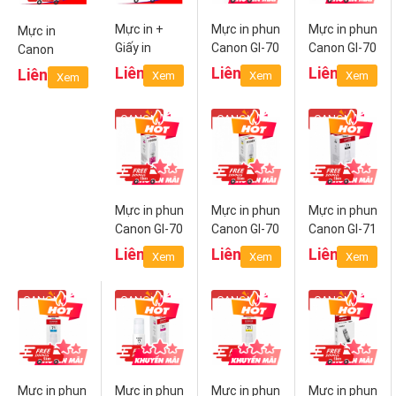
Mực in +
Mực in phun
Mực in phun
Mực in
Giấy in
Canon GI-70
Canon GI-70
Canon
KP108 IN
PGBK
C (Cyan)
Cartridge
Liên hệ
Liên hệ
Liên hệ
Liên hệ
Xem
Xem
Xem
Xem
(Black)
052
CANON
CANON
CANON
Mực in phun
Mực in phun
Mực in phun
Canon GI-70
Canon GI-70
Canon GI-71
M
Y (Yellow)
PGBK
Liên hệ
Liên hệ
Liên hệ
Xem
Xem
Xem
(Magenta)
(Pigment
Black)
CANON
CANON
CANON
CANON
Mực in phun
Mực in phun
Mực in phun
Mực in phun