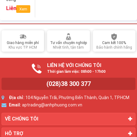
Gaming
Liên hệ
Xem
Samsung
WQHD
LC32JG50
LC32JG50QQEXXV
Giao hàng miễn phí
Tư vấn chuyên nghiệp
Cam kết 100%
Khu vực TP. HCM
Nhiệt tình, tận tâm
Bảo hành chính hãng
LIÊN HỆ VỚI CHÚNG TÔI
Thời gian làm việc: 08h00 - 17h00
(028)38 300 377
Địa chỉ:
104 Nguyễn Trãi, Phường Bến Thành, Quận 1, TP.HCM
Email:
aptrading@anhphuong.com.vn
VỀ CHÚNG TÔI
HỖ TRỢ