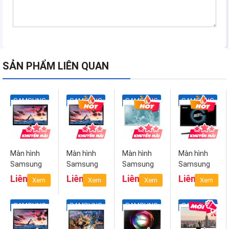
SẢN PHẨM LIÊN QUAN
SAMSUNG
SAMSUNG
SAMSUNG
SAMSUNG
Màn hình
Màn hình
Màn hình
Màn hình
Samsung
Samsung
Samsung
Samsung
S22F350FHE
S24F350FHE
S24E360HL
S25HG50
Liên hệ
Liên hệ
Liên hệ
Liên hệ
Xem
Xem
Xem
Xem
LS22F350FHEXXV
LS24F350FHEXXV
LS24E360HL/XV
LS25HG50FQE
SAMSUNG
SAMSUNG
SAMSUNG
SAMSUNG