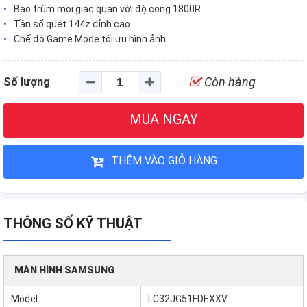
Bao trùm mọi giác quan với độ cong 1800R
Tần số quét 144z đỉnh cao
Chế độ Game Mode tối ưu hình ảnh
Còn hàng
Số lượng
MUA NGAY
THÊM VÀO GIỎ HÀNG
THÔNG SỐ KỸ THUẬT
MÀN HÌNH SAMSUNG
Model
LC32JG51FDEXXV