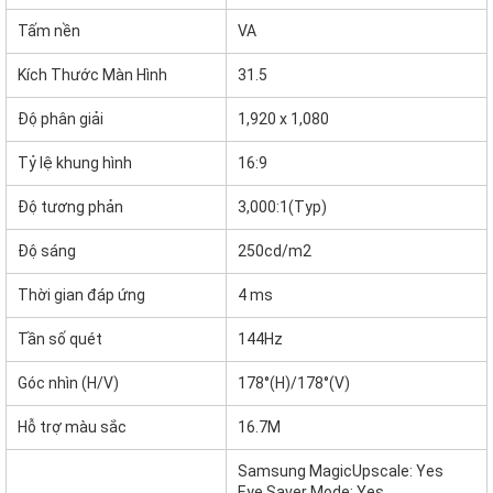
Tấm nền
VA
Kích Thước Màn Hình
31.5
Độ phân giải
1,920 x 1,080
Tỷ lệ khung hình
16:9
Độ tương phản
3,000:1(Typ)
Độ sáng
250cd/m2
Thời gian đáp ứng
4 ms
Tần số quét
144Hz
Góc nhìn (H/V)
178°(H)/178°(V)
Hỗ trợ màu sắc
16.7M
Samsung MagicUpscale: Yes
Eye Saver Mode: Yes