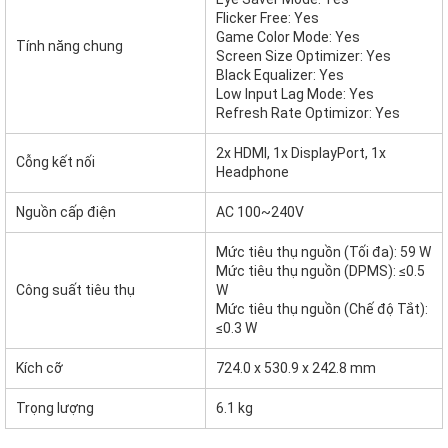
Flicker Free: Yes
Game Color Mode: Yes
Tính năng chung
Screen Size Optimizer: Yes
Black Equalizer: Yes
Low Input Lag Mode: Yes
Refresh Rate Optimizor: Yes
2x HDMI, 1x DisplayPort, 1x
Cỗng kết nối
Headphone
Nguồn cấp điện
AC 100~240V
Mức tiêu thụ nguồn (Tối đa): 59 W
Mức tiêu thụ nguồn (DPMS): ≤0.5
Công suất tiêu thụ
W
Mức tiêu thụ nguồn (Chế độ Tắt):
≤0.3 W
Kích cỡ
724.0 x 530.9 x 242.8 mm
Trọng lượng
6.1 kg