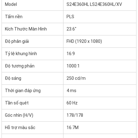
Model
S24E360HL LS24E360HL/XV
Tấm nền
PLS
Kích Thước Màn Hình
23.6"
Độ phân giải
FHD (1920 x 1080)
Tỷ lệ khung hình
16:9
Độ tương phản
1000:1
Độ sáng
250 cd/m
Thời gian đáp ứng
4 ms
Tần số quét
60 Hz
Góc nhìn (H/V)
178/178
Hỗ trợ màu sắc
16.7M