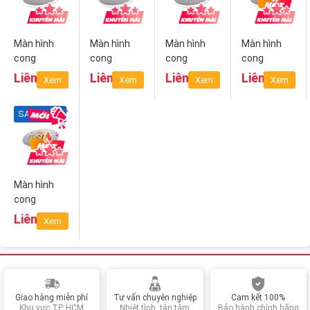
Màn hình
Màn hình
Màn hình
Màn hình
cong
cong
cong
cong
Samsung
Samsung
Gaming
Gaming
Liên hệ
Liên hệ
Liên hệ
Liên hệ
Xem
Xem
Xem
Xem
QLED
QLED
Samsung
Samsung
LC34J791WTE
C32H711QEE
WQHD
WQHD
SAMSUNG
LC34J791WTEXXV
LC32H711QEEXXV
LC27JG50
LC32JG50
LC27JG50QQEXXV
LC32JG50QQE
Màn hình
cong
Gaming
Liên hệ
Xem
Samsung
LC32JG51FDEXXV
Giao hàng miễn phí
Tư vấn chuyên nghiệp
Cam kết 100%
Khu vực TP. HCM
Nhiệt tình, tận tâm
Bảo hành chính hãng