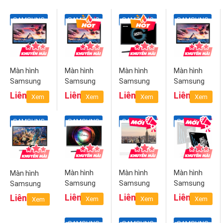
SAMSUNG
SAMSUNG
SAMSUNG
SAMSUNG
Màn hình
Màn hình
Màn hình
Màn hình
Samsung
Samsung
Samsung
Samsung
S22F350FHE
S24F350FHE
S25HG50
S27F350FHE
Liên hệ
Liên hệ
Liên hệ
Liên hệ
Xem
Xem
Xem
Xem
LS22F350FHEXXV
LS24F350FHEXXV
LS25HG50FQEXXV
LS27F350FHEX
SAMSUNG
SAMSUNG
SAMSUNG
SAMSUNG
Màn hình
Màn hình
Màn hình
Màn hình
Samsung
Samsung
Samsung
Samsung
QLED
"The
"The
UHD
Liên hệ
Liên hệ
Liên hệ
Liên hệ
Xem
Xem
Xem
Xem
LU28H750
Space"
Space"
U28E590DS
LU28H750UQEXXV
LS27R750 |
LS32R750QEE
LU28E590DS/XV