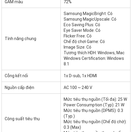
GAM màu
72%
Samsung MagicBright: Có
Samsung MagicUpscale: Có
Eco Saving Plus: Có
Eye Saver Mode: Có
Flicker Free: Có
Tính năng chung
Chế độ chơi Game: Có
Image Size: Có
Tương thích HDH: Windows, Mac
Windows Certification: Windows
8.1
Cỗng kết nối
1x D-sub, 1x HDMI
Nguồn cấp điện
AC 100 ~ 240 V
Mức tiêu thụ nguồn (Tối đa): 25 W
Power Consumption (Typ): 21 W
Mức tiêu thụ nguồn (DPMS): 0.3
(Typ.)
Công suất tiêu thụ
Mức tiêu thụ nguồn (Chế độ chờ):
0.3 (Max)