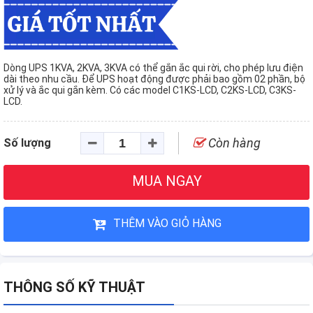
Dòng UPS 1KVA, 2KVA, 3KVA có thể gắn ắc qui rời, cho phép lưu điện
dài theo nhu cầu. Để UPS hoạt động được phải bao gồm 02 phần, bộ
xử lý và ắc qui gắn kèm. Có các model C1KS-LCD, C2KS-LCD, C3KS-
LCD.
Còn hàng
Số lượng
MUA NGAY
THÊM VÀO GIỎ HÀNG
THÔNG SỐ KỸ THUẬT