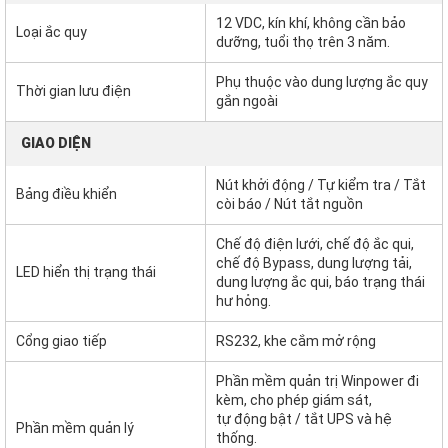
12 VDC, kín khí, không cần bảo
Loại ắc quy
dưỡng, tuổi thọ trên 3 năm.
Phụ thuộc vào dung lượng ắc quy
Thời gian lưu điện
gắn ngoài
GIAO DIỆN
Nút khởi động / Tự kiểm tra / Tắt
Bảng điều khiển
còi báo / Nút tắt nguồn
Chế độ điện lưới, chế độ ắc qui,
chế độ Bypass, dung lượng tải,
LED hiển thị trạng thái
dung lượng ắc qui, báo trạng thái
hư hỏng.
Cổng giao tiếp
RS232, khe cắm mở rộng
Phần mềm quản trị Winpower đi
kèm, cho phép giám sát,
tự động bật / tắt UPS và hệ
Phần mềm quản lý
thống.