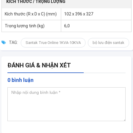
KÍCH THƯỚC / TRỌNG LƯỢNG
Kích thước (R x D x C) (mm)
102 x 396 x 327
Trọng lượng tịnh (kg)
6,0
TAG:
Santak True Online 1KVA-10KVA
bộ lưu điện santak
ĐÁNH GIÁ & NHẬN XÉT
0 bình luận