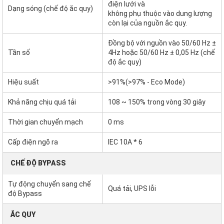
điện lưới và
Dạng sóng (chế độ ắc quy)
không phụ thuộc vào dung lượng
còn lại của nguồn ắc quy.
Đồng bộ với nguồn vào 50/60 Hz ±
Tần số
4Hz hoặc 50/60 Hz ± 0,05 Hz (chế
độ ắc quy)
Hiệu suất
>91%(>97% - Eco Mode)
Khả năng chịu quá tải
108 ~ 150% trong vòng 30 giây
Thời gian chuyển mạch
0 ms
Cấp điện ngõ ra
IEC 10A * 6
CHẾ ĐỘ BYPASS
Tự động chuyển sang chế
Quá tải, UPS lỗi
độ Bypass
ẮC QUY