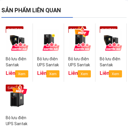
SẢN PHẨM LIÊN QUAN
SANTAK
SANTAK
SANTAK
Bộ lưu điện
Bộ lưu điện
Bộ lưu điện
Bộ lưu điện
Santak
UPS Santak
UPS Santak
Santak
C3KS-LCD
C3K LCD
C2K-LCD
C1KS-LCD
Liên hệ
Liên hệ
Liên hệ
Liên hệ
Xem
Xem
Xem
Xem
Ắc quy rời
Ắc quy rời
SANTAK
Bộ lưu điện
UPS Santak