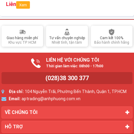
C1K LCD
Liên hệ
Xem
Giao hàng miễn phí
Tư vấn chuyên nghiệp
Cam kết 100%
Khu vực TP. HCM
Nhiệt tình, tận tâm
Bảo hành chính hãng
LIÊN HỆ VỚI CHÚNG TÔI
Thời gian làm việc: 08h00 - 17h00
(028)38 300 377
Địa chỉ:
104 Nguyễn Trãi, Phường Bến Thành, Quận 1, TP.HCM
Email:
aptrading@anhphuong.com.vn
VỀ CHÚNG TÔI
HỖ TRỢ