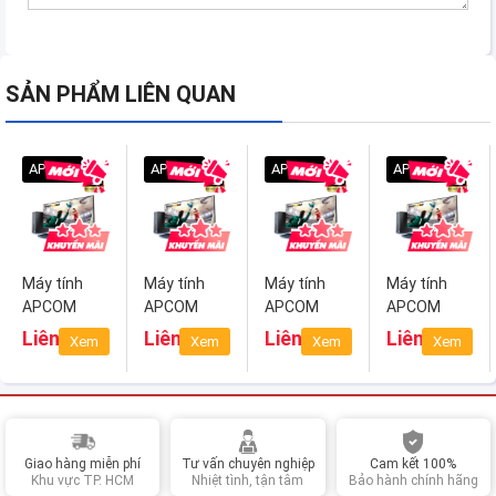
SẢN PHẨM LIÊN QUAN
APCOM
APCOM
APCOM
APCOM
Máy tính
Máy tính
Máy tính
Máy tính
APCOM
APCOM
APCOM
APCOM
PowerPro
PowerPro
Gaming
Gaming
Liên hệ
Liên hệ
Liên hệ
Liên hệ
Xem
Xem
Xem
Xem
Smart 2 (i3-
Smart 2 (I5-
Power (i5-
Power (i7-
10105)
10400)
11400)
11700)
Giao hàng miễn phí
Tư vấn chuyên nghiệp
Cam kết 100%
Khu vực TP. HCM
Nhiệt tình, tận tâm
Bảo hành chính hãng