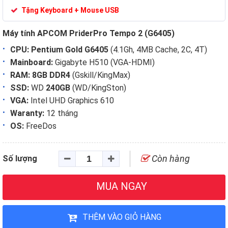
Tặng Keyboard + Mouse USB
​​​​​​​Máy tính APCOM PriderPro Tempo 2 (G6405)
CPU:
Pentium Gold G6405
(4.1Gh, 4MB Cache, 2C, 4T)
Mainboard:
Gigabyte H510 (VGA-HDMI)
RAM:
8GB DDR4
(Gskill/KingMax)
SSD:
WD
240GB
(WD/KingSton)
VGA:
Intel UHD Graphics 610
Waranty:
12 tháng
OS:
FreeDos
Còn hàng
Số lượng
MUA NGAY
THÊM VÀO GIỎ HÀNG