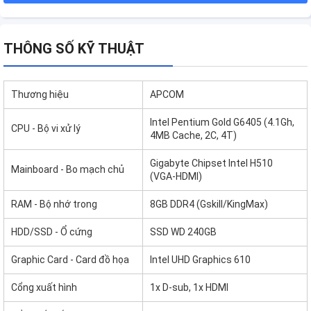
THÔNG SỐ KỸ THUẬT
Thương hiệu
APCOM
Intel Pentium Gold G6405 (4.1Gh,
CPU - Bộ vi xử lý
4MB Cache, 2C, 4T)
Gigabyte Chipset Intel H510
Mainboard - Bo mạch chủ
(VGA-HDMI)
RAM - Bộ nhớ trong
8GB DDR4 (Gskill/KingMax)
HDD/SSD - Ổ cứng
SSD WD 240GB
Graphic Card - Card đồ họa
Intel UHD Graphics 610
Cổng xuất hình
1x D-sub, 1x HDMI