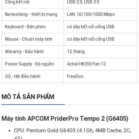
Cổng kết nối
USB 2.0, USB 3.0
Networking - thiết bị mạng
LAN: 10/100/1000 Mbps
Keyboard - Bàn phím
có dây kết nối cổng USB
Mouse - Chuột máy tính
có dây kết nối cổng USB
Waranty - Bảo hành
12 tháng
Power Supply - Bộ nguồn
Acbel HK350 Fan 12
OS - Hệ điều hành
FreeDos
MÔ TẢ SẢN PHẨM
Máy tính APCOM PriderPro Tempo 2 (G6405)
CPU: Pentium Gold G6405 (4.1Gh, 4MB Cache, 2C,
4T)