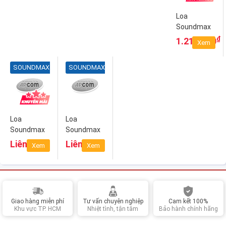
Loa
Soundmax
A4000 - Âm
₫
1.210.000
Xem
thanh cực
chất với vẻ
SOUNDMAX
SOUNDMAX
ngoài cổ
điển
Loa
Loa
Soundmax
Soundmax
A8910 -
B60 - Chìm
Liên hệ
Liên hệ
Xem
Xem
Mang cả
đắm trong
rạp hát về
không gian
nhà
giải trí như
rạp hát tại
gia
Giao hàng miễn phí
Tư vấn chuyên nghiệp
Cam kết 100%
Khu vực TP. HCM
Nhiệt tình, tận tâm
Bảo hành chính hãng