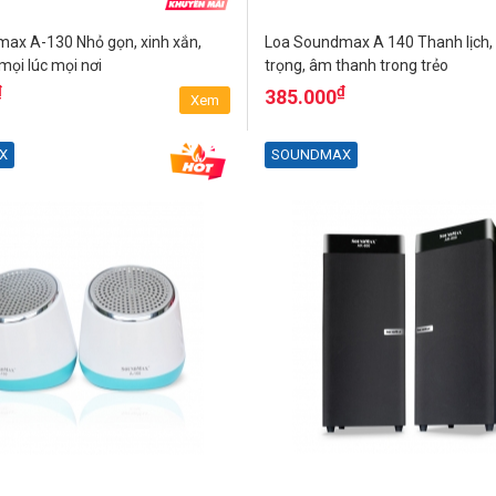
ax A-130 Nhỏ gọn, xinh xắn,
Loa Soundmax A 140 Thanh lịch,
mọi lúc mọi nơi
trọng, âm thanh trong trẻo
₫
₫
385.000
Xem
X
SOUNDMAX