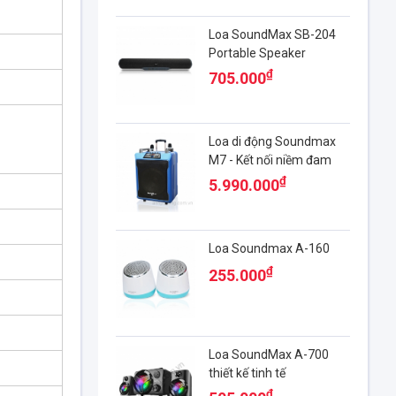
Loa SoundMax SB-204
Portable Speaker
System
₫
705.000
Loa di động Soundmax
M7 - Kết nối niềm đam
mê ca hát
₫
5.990.000
Loa Soundmax A-160
₫
255.000
Loa SoundMax A-700
thiết kế tinh tế
₫