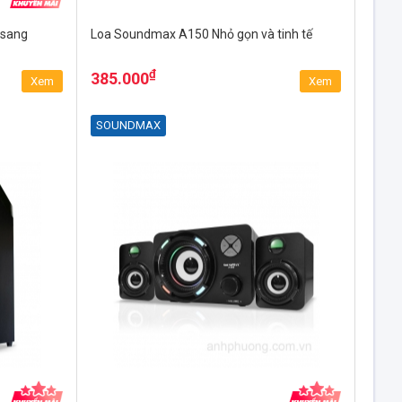
 sang
Loa Soundmax A150 Nhỏ gọn và tinh tế
₫
385.000
Xem
Xem
SOUNDMAX