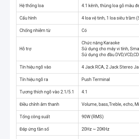
Hệ thống loa
4.1 kênh, thùng loa gỗ màu đ
Cấu hình
4 loa vệ tinh, 1 loa siêu trầm
Chống nhiễm từ
Có
Chức năng Karaoke
Hỗ trợ
Sử dụng cho máy vi tính, Sm
Sử dụng cho đầu DVD,VCD,CD
Tín hiệu ngõ vào
4 Jack RCA, 2 Jack Stereo J
Tín hiệu ngõ ra
Push Terminal
Tương thích ngõ vào 2.1/5.1
4.1
Điều chỉnh âm thanh
Volume, bass,Treble, echo, M
Tổng công suất
90W (RMS)
Đáp ứng tần số
20Hz ~ 20KHz