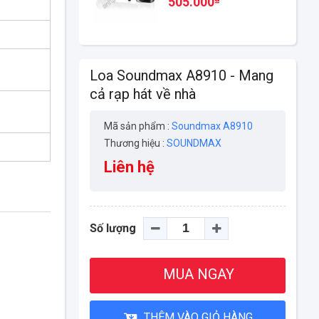
505.000
Loa Soundmax A8910 - Mang
cả rạp hát về nhà
Mã sản phẩm :
Soundmax A8910
Thương hiệu :
SOUNDMAX
Liên hệ
Số lượng
MUA NGAY
THÊM VÀO GIỎ HÀNG