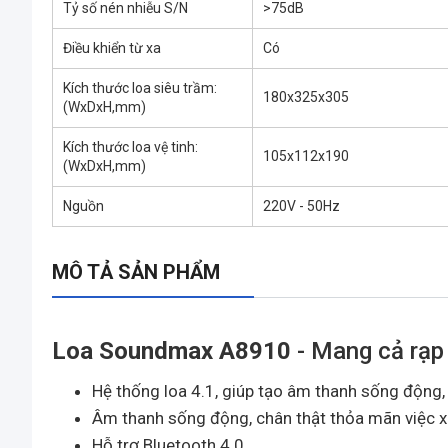
Tỷ số nén nhiễu S/N
>75dB
Điều khiển từ xa
Có
Kích thước loa siêu trầm:
180x325x305
(WxDxH,mm)
Kích thước loa vệ tinh:
105x112x190
(WxDxH,mm)
Nguồn
220V - 50Hz
MÔ TẢ SẢN PHẨM
Loa Soundmax A8910
- Mang cả rạp
Hệ thống loa 4.1, giúp tạo âm thanh sống động,
Âm thanh sống động, chân thật thỏa mãn việc 
Hỗ trợ Bluetooth 4.0