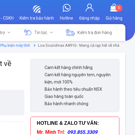
0
 - CSKH
Kiểm tra bảo hành
Hotline
Đăng nhập
Giỏ hàng
trợ
Tin tức
Kiểm tra đơn hàng
Phụ kiện máy tính
Loa Soundmax A8910 - Mang cả rạp hát về nhà
t về
Cam kết hàng chính hãng
Cam kết hàng nguyên tem, nguyên
kiện, mới 100%
Bảo hành theo tiêu chuẩn NSX
Giao hàng toàn quốc
Bảo hành nhanh chóng
HOTLINE & ZALO TƯ VẤN
:
Mr. Minh Trí:
093.855.3309