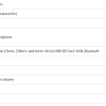
en
 (Subwoofer)
artphone
ack 3.5mm, 2 Micro Jack 6mm. Hỗ trợ USB/SD Card 16GB, Bluetooth
ic volume