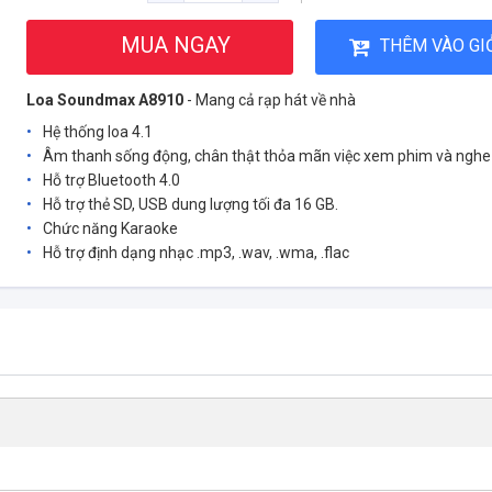
MUA NGAY
THÊM VÀO GI
Loa Soundmax A8910
- Mang cả rạp hát về nhà
Hệ thống loa 4.1
Âm thanh sống động, chân thật thỏa mãn việc xem phim và nghe
Hỗ trợ Bluetooth 4.0
Hỗ trợ thẻ SD, USB dung lượng tối đa 16 GB.
Chức năng Karaoke
Hỗ trợ định dạng nhạc .mp3, .wav, .wma, .flac