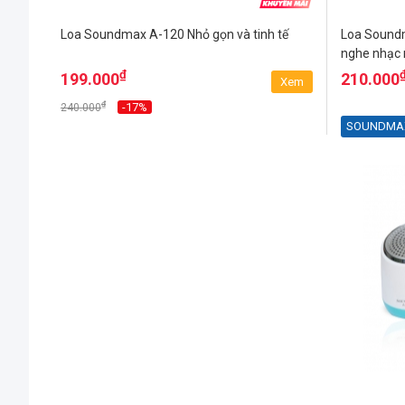
Loa Soundmax A-120 Nhỏ gọn và tinh tế
Loa Soundm
nghe nhạc 
₫
199.000
210.000
Xem
₫
-17%
240.000
SOUNDMA