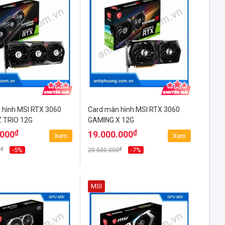
 hình MSI RTX 3060
Card màn hình MSI RTX 3060
 TRIO 12G
GAMING X 12G
₫
₫
.000
19.000.000
Xem
Xem
₫
₫
-5%
-7%
0
20.500.000
MSI