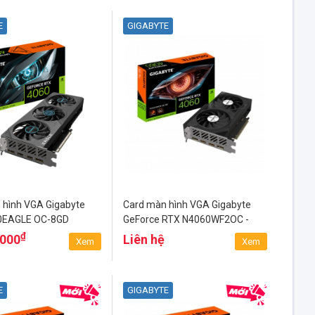
E
GIGABYTE
 hình VGA Gigabyte
Card màn hình VGA Gigabyte
0EAGLE OC-8GD
GeForce RTX N4060WF2OC -
8GD
₫
.000
Liên hệ
Xem
Xem
E
GIGABYTE