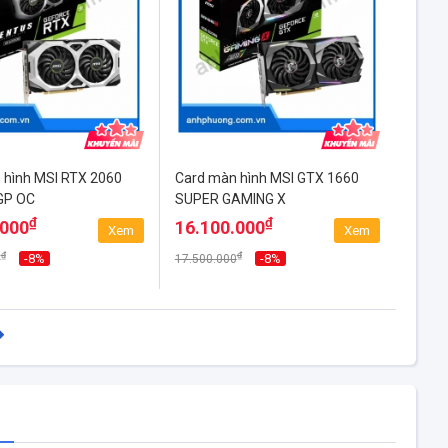
 hình MSI RTX 2060
Card màn hình MSI GTX 1660
GP OC
SUPER GAMING X
₫
₫
.000
16.100.000
Xem
Xem
₫
₫
-8%
-8%
0
17.500.000