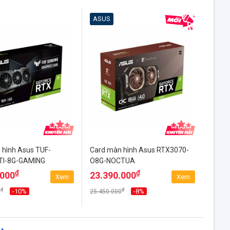
ASUS
 hình Asus TUF-
Card màn hình Asus RTX3070-
TI-8G-GAMING
O8G-NOCTUA
₫
₫
.000
23.390.000
Xem
Xem
₫
₫
-10%
-8%
0
25.450.000