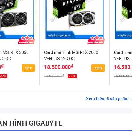
h MSI RTX 3060
Card màn hình MSI RTX 2060
Card màn
2G OC
VENTUS 12G OC
VENTUS 
₫
₫
0
18.500.000
16.500
Xem
Xem
₫
-5%
-7%
19.900.000
18.000.00
Xem thêm
5
sản phẩm
N HÌNH GIGABYTE