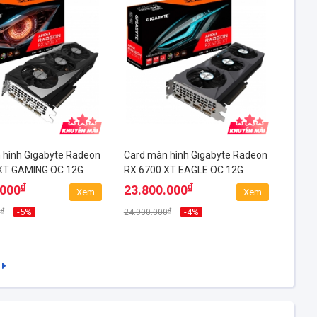
 hình Gigabyte Radeon
Card màn hình Gigabyte Radeon
XT GAMING OC 12G
RX 6700 XT EAGLE OC 12G
₫
₫
.000
23.800.000
Xem
Xem
₫
₫
-5%
-4%
0
24.900.000