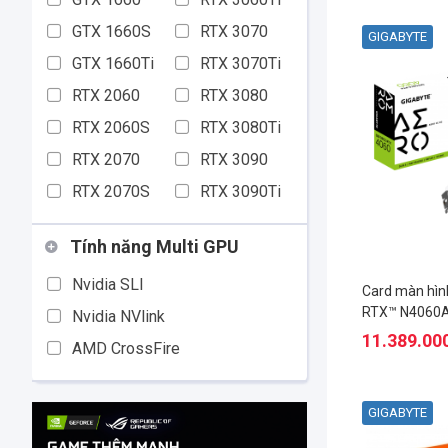
GTX 1660S
RTX 3070
GIGABYTE
GTX 1660Ti
RTX 3070Ti
RTX 2060
RTX 3080
RTX 2060S
RTX 3080Ti
RTX 2070
RTX 3090
RTX 2070S
RTX 3090Ti
Tính năng Multi GPU
Nvidia SLI
Card màn hìn
RTX™ N4060
Nvidia NVlink
11.389.00
AMD CrossFire
GIGABYTE