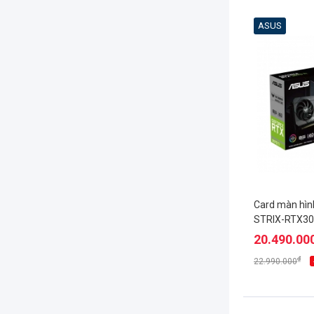
ASUS
Card màn hìn
STRIX-RTX30
20.490.00
₫
22.990.000