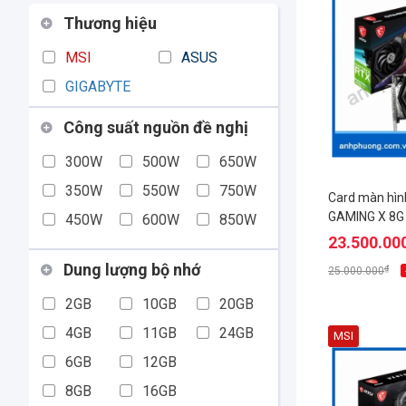
Thương hiệu
MSI
ASUS
GIGABYTE
Công suất nguồn đề nghị
300W
500W
650W
350W
550W
750W
Card màn hìn
GAMING X 8G
450W
600W
850W
23.500.00
Dung lượng bộ nhớ
₫
25.000.000
2GB
10GB
20GB
4GB
11GB
24GB
MSI
6GB
12GB
8GB
16GB