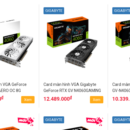
GIGABYTE
GIGABYT
h VGA GeForce
Card màn hình VGA Gigabyte
Card màn
AERO OC 8G
GeForce RTX­­ GV N4060GAMING
GV-N406
OC 8GD
₫
₫
0
12.489.000
10.339
Xem
Xem
GIGABYTE
GIGABYT