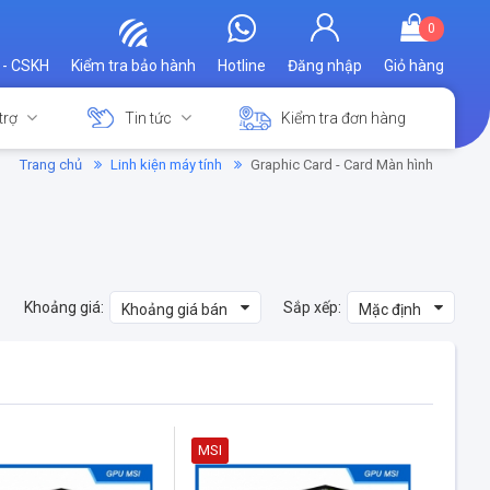
0
 - CSKH
Kiểm tra bảo hành
Hotline
Đăng nhập
Giỏ hàng
trợ
Tin tức
Kiểm tra đơn hàng
Trang chủ
Linh kiện máy tính
Graphic Card - Card Màn hình
Khoảng giá:
Sắp xếp:
Khoảng giá bán
Mặc định
MSI