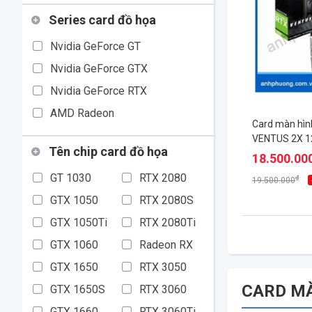
Series card đồ họa
Nvidia GeForce GT
Nvidia GeForce GTX
Nvidia GeForce RTX
AMD Radeon
Card màn hìn
VENTUS 2X 1
Tên chip card đồ họa
18.500.00
GT 1030
RTX 2080
₫
19.500.000
GTX 1050
RTX 2080S
GTX 1050Ti
RTX 2080Ti
GTX 1060
Radeon RX
GTX 1650
RTX 3050
CARD MÀ
GTX 1650S
RTX 3060
GTX 1660
RTX 3060Ti