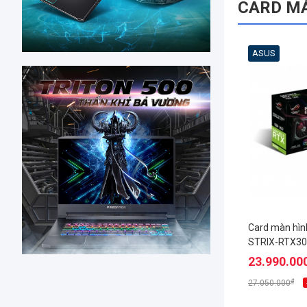
CARD M
ASUS
Card màn hìn
STRIX-RTX30
GAMING
23.990.00
₫
27.050.000