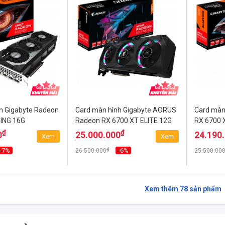
h Gigabyte Radeon
Card màn hình Gigabyte AORUS
Card màn
ING 16G
Radeon RX 6700 XT ELITE 12G
RX 6700 
₫
₫
0
25.000.000
24.190
Xem
Xem
₫
-7%
-6%
26.500.000
25.500.00
Xem thêm
78
sản phẩm