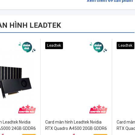
Xem thêm
69
sản phẩm
ÀN HÌNH LEADTEK
Leadtek
Leadtek
h Leadtek Nvidia
Card màn hình Leadtek Nvidia
Card màn 
A5000 24GB GDDR6
RTX Quadro A4500 20GB GDDR6
RTX Quad