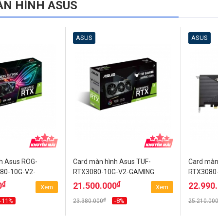
ÀN HÌNH ASUS
ASUS
ASUS
h Asus ROG-
Card màn hình Asus TUF-
Card màn
80-10G-V2-
RTX3080-10G-V2-GAMING
RTX3080
₫
₫
0
21.500.000
22.990
Xem
Xem
₫
-11%
-8%
23.380.000
25.210.00