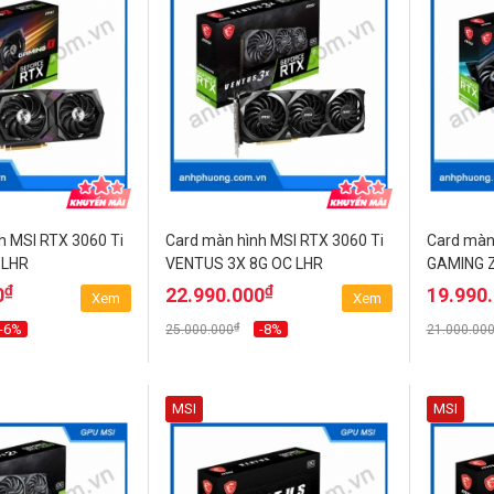
h MSI RTX 3060 Ti
Card màn hình MSI RTX 3060 Ti
Card màn
 LHR
VENTUS 3X 8G OC LHR
GAMING Z
₫
₫
0
22.990.000
19.990
Xem
Xem
₫
-6%
-8%
25.000.000
21.000.00
MSI
MSI