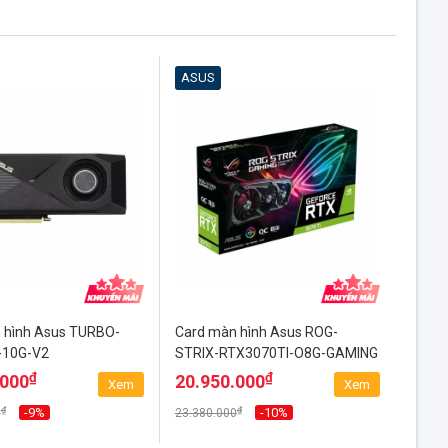
ASUS
 hình Asus TURBO-
Card màn hình Asus ROG-
-10G-V2
STRIX-RTX3070TI-O8G-GAMING
₫
₫
.000
20.950.000
Xem
Xem
₫
₫
-9%
-10%
0
23.380.000