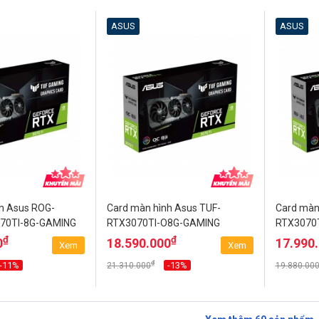
ASUS
ASUS
h Asus ROG-
Card màn hình Asus TUF-
Card màn
70TI-8G-GAMING
RTX3070TI-O8G-GAMING
RTX3070
₫
₫
0
18.590.000
17.990
Xem
Xem
₫
-11%
-13%
21.310.000
19.880.00