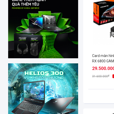
Card màn hìn
RX 6800 GAM
29.500.00
₫
31.600.000