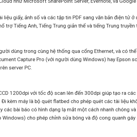
-Cloud như Microsoft SharePoint Server, Evernote, và Google
liệu giấy, ảnh số và các tập tin PDF sang văn bản điện tử ở
 trợ Tiếng Anh, Tiếng Trung giản thể và tiếng Trung truyền
người dùng trong cùng hệ thống qua cổng Ethernet, và có th
ment Capture Pro (với người dùng Windows) hay Epson sc
rên server PC.
CD 1200dpi với tốc độ scan lên đến 300dpi giúp tạo ra các 
t. Đi kèm máy là bộ quét flatbed cho phép quét các tài liệu kh
hay các bài báo có hình dạng lạ mắt một cách nhanh chóng và
ho Windows) cho phép chỉnh sửa bóng và độ cong quanh gáy 