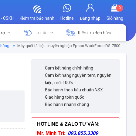
0
 - CSKH
Kiểm tra bảo hành
Hotline
Đăng nhập
Giỏ hàng
trợ
Tin tức
Kiểm tra đơn hàng
 phòng
Máy quét tài liệu chuyên nghiệp Epson WorkForce DS-7500
Cam kết hàng chính hãng
Cam kết hàng nguyên tem, nguyên
kiện, mới 100%
Bảo hành theo tiêu chuẩn NSX
Giao hàng toàn quốc
Bảo hành nhanh chóng
HOTLINE & ZALO TƯ VẤN
:
Mr. Minh Trí:
093.855.3309