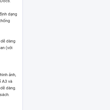
 Docs.
 định dạng
 thống
ể dễ dàng
an (với
hình ảnh,
ổ A3 và
 dễ dàng.
sách.