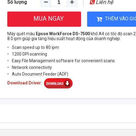
Liên hệ
Số lượng
MUA NGAY
THÊM VÀO GI
Máy quét màu
Epson WorkForce DS-7500
khổ A4 có tốc độ scan 2
8.0 ipm giúp gia tăng hiệu suất hoạt động của doanh nghiệp.
Scan speed up to 80 ipm
1200 DPI scanning
Easy File Management software for convenient scans
Network connectivity
Auto Document Feeder (ADF)
Download Driver: