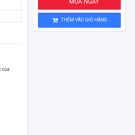
MUA NGAY
THÊM VÀO GIỎ HÀNG
g của