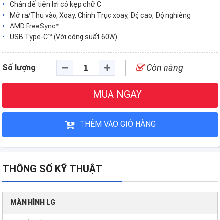
Chân đế tiện lợi có kẹp chữ C
Mở ra/Thu vào, Xoay, Chỉnh Trục xoay, Độ cao, Độ nghiêng
AMD FreeSync™
USB Type-C™ (Với công suất 60W)
Còn hàng
Số lượng
MUA NGAY
THÊM VÀO GIỎ HÀNG
THÔNG SỐ KỸ THUẬT
MÀN HÌNH LG