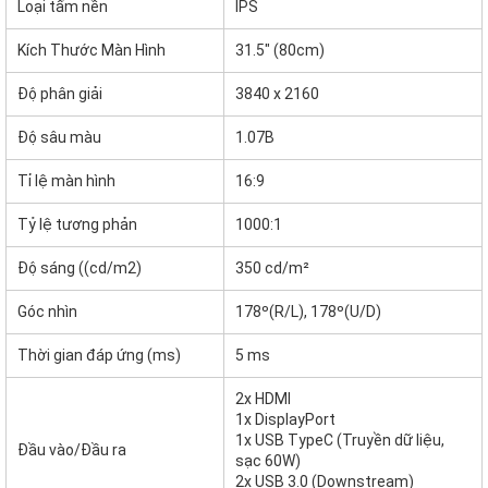
Loại tấm nền
IPS
Kích Thước Màn Hình
31.5" (80cm)
Độ phân giải
3840 x 2160
Độ sâu màu
1.07B
Tỉ lệ màn hình
16:9
Tỷ lệ tương phản
1000:1
Độ sáng ((cd/m2)
350 cd/m²
Góc nhìn
178º(R/L), 178º(U/D)
Thời gian đáp ứng (ms)
5 ms
2x HDMI
1x DisplayPort
1x USB TypeC (Truyền dữ liệu,
Đầu vào/Đầu ra
sạc 60W)
2x USB 3.0 (Downstream)