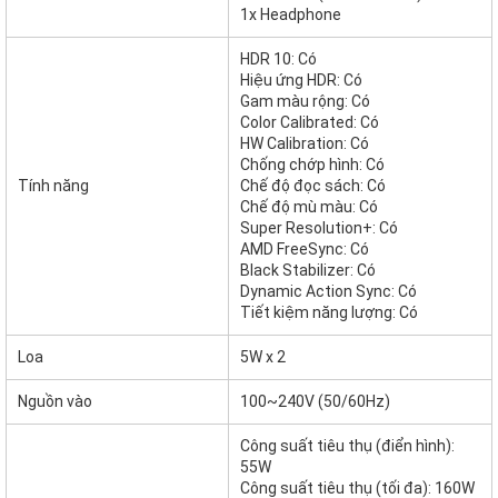
1x Headphone
HDR 10: Có
Hiệu ứng HDR: Có
Gam màu rộng: Có
Color Calibrated: Có
HW Calibration: Có
Chống chớp hình: Có
Tính năng
Chế độ đọc sách: Có
Chế độ mù màu: Có
Super Resolution+: Có
AMD FreeSync: Có
Black Stabilizer: Có
Dynamic Action Sync: Có
Tiết kiệm năng lượng: Có
Loa
5W x 2
Nguồn vào
100~240V (50/60Hz)
Công suất tiêu thụ (điển hình):
55W
Công suất tiêu thụ (tối đa): 160W