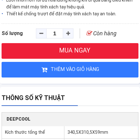
Lưới nhôm lớn tối ưu hóa luồng không khí đi qua bảng điều khiển
để làm mát máy tính xách tay hiệu quả.
Thiết kế chống trượt để đặt máy tính xách tay an toàn.
Còn hàng
Số lượng
MUA NGAY
THÊM VÀO GIỎ HÀNG
THÔNG SỐ KỸ THUẬT
DEEPCOOL
Kích thước tổng thể
340,5X310,5X59mm