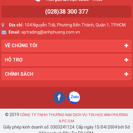
(028)38 300 377
Địa chỉ:
104 Nguyễn Trãi, Phường Bến Thành, Quận 1, TP.HCM
Email:
aptrading@anhphuong.com.vn
VỀ CHÚNG TÔI
HỖ TRỢ
CHÍNH SÁCH
© 2019
CÔNG TY TNHH THƯƠNG MẠI DỊCH VỤ TIN HỌC ANH PHƯƠNG
A.P.C.O.M
Giấy phép kinh doanh số: 0303241124. Cấp ngày 15/04/2004 bởi Sở