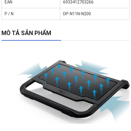
EAN
6933412703266
P / N
DP-N11N-N200
MÔ TẢ SẢN PHẨM