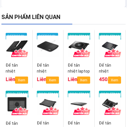
SẢN PHẨM LIÊN QUAN
DEEPCOOL
DEEPCOOL
COOLERMASTER
COOLERMASTE
Đế tản
Đế tản
Đế tản
Đế tản
nhiệt
nhiệt
nhiệt laptop
nhiệt
Notebook
Notebook
CoolerMaster
Notepal
₫
Liên hệ
Liên hệ
Liên hệ
450.000
Xem
Xem
Xem
Xem
Deepcool U
Deepcool
C3
CoolerMaster
PAD
WIND PAL
L1
COOLERMASTER
COOLERMASTER
COOLERMASTER
COOLERMASTE
MINI
Đế tản
Đế tản
Đế tản
Đế tản